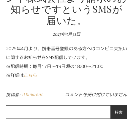
知らせですというSMSが
届いた。
2025年3月31日
2025年4月より、携帯番号登録のある方へはコンビニ支払い
に関するお知らせをSMS配信しています。
※配信時期：毎月17日～19日頃の18:00～21:00
※詳細は
こちら
【IK・IP】アイ・シンクレント
ithinkrent
コメントを受け付けていません
投稿者:
検索