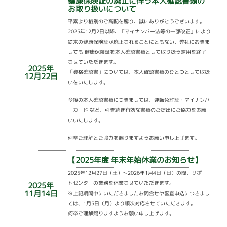
健康保険証の廃止に伴う本人確認書類の
お取り扱いについて
平素より格別のご高配を賜り、誠にありがとうございます。
2025年12月2日以降、「マイナンバー法等の一部改正」により
従来の健康保険証が廃止されることにともない、弊社におきま
しても 健康保険証を本人確認書類として取り扱う運用を終了
させていただきます。
2025年
「資格確認書」については、本人確認書類のひとつとして取扱
12月22日
いをいたします。
今後の本人確認書類につきましては、運転免許証・マイナンバ
ーカード など、引き続き有効な書類のご提出にご協力をお願
いいたします。
何卒ご理解とご協力を賜りますようお願い申し上げます。
【2025年度 年末年始休業のお知らせ】
2025年12月27日（土）～2026年1月4日（日）の間、サポー
トセンターの業務を休業させていただきます。
2025年
11月14日
※上記期間中にいただきましたお問合せや審査申込につきまし
ては、1月5日（月）より順次対応させていただきます。
何卒ご理解賜りますようお願い申し上げます。