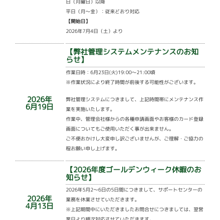
日（月曜日）以降
平日（月～金）：従来どおり対応
【開始日】
2026年7月4日（土）より
【弊社管理システムメンテナンスのお知
らせ】
作業日時：6月23日(火)19:00～21:00頃
※作業状況により終了時間が前後する可能性がございます。
2026年
弊社管理システムにつきまして、上記時間帯にメンテナンス作
6月19日
業を実施いたします。
作業中、管理会社様からの各種申請画面やお客様のカード登録
画面についてもご使用いただく事が出来ません。
ご不便おかけし大変申し訳ございませんが、ご理解・ご協力の
程お願い申し上げます。
【2026年度ゴールデンウィーク休暇のお
知らせ】
2026年5月2～6日の5日間につきまして、サポートセンターの
2026年
業務を休業させていただきます。
4月13日
※上記期間中にいただきましたお問合せにつきましては、翌営
業日より順次対応させていただきます。