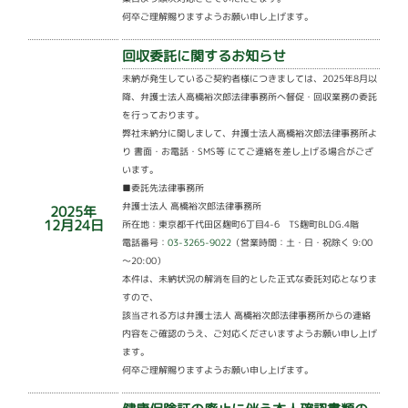
何卒ご理解賜りますようお願い申し上げます。
回収委託に関するお知らせ
未納が発生しているご契約者様につきましては、2025年8月以
降、弁護士法人高橋裕次郎法律事務所へ督促・回収業務の委託
を行っております。
弊社未納分に関しまして、弁護士法人高橋裕次郎法律事務所よ
り 書面・お電話・SMS等 にてご連絡を差し上げる場合がござ
います。
■委託先法律事務所
弁護士法人 高橋裕次郎法律事務所
2025年
12月24日
所在地：東京都千代田区麹町6丁目4-6 TS麹町BLDG.4階
電話番号：
03-3265-9022
（営業時間：土・日・祝除く 9:00
～20:00）
本件は、未納状況の解消を目的とした正式な委託対応となりま
すので、
該当される方は弁護士法人 高橋裕次郎法律事務所からの連絡
内容をご確認のうえ、ご対応くださいますようお願い申し上げ
ます。
何卒ご理解賜りますようお願い申し上げます。