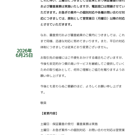
これに伴い、土曜日につきましては従来どおり保証審査の受付
および審査業務は実施いたしますが、電話窓口は閉鎖させてい
ただきます。お急ぎの案件への個別対応や各種お問い合わせ対
応につきましては、原則として翌営業日（月曜日）以降の対応
とさせていただきます。
なお、審査受付および審査結果のご案内につきましては、これ
まで同様、迅速な対応に努めてまいります。また、平日の対応
体制につきましては従来どおり変更ございません。
2026年
6月25日
お取引先の皆様にはご不便をおかけする場合もございますが、
今後も安定的かつ質の高いサービスを継続してご提供していく
ための取り組みとして、何卒ご理解とご協力を賜りますようお
願い申し上げます。
今後とも変わらぬご愛顧のほど、よろしくお願い申し上げま
す。
敬具
【変更内容】
土曜日：保証審査の受付・審査業務は実施
土曜日：お急ぎ案件への個別対応・お問い合わせ対応は翌営業