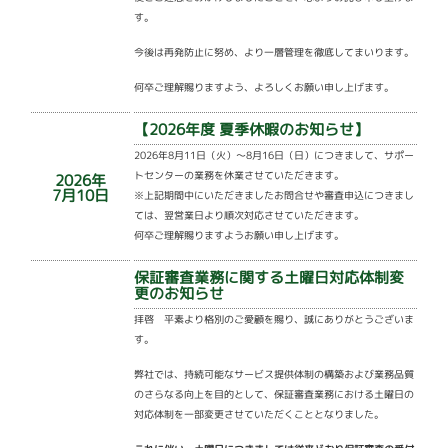
す。
今後は再発防止に努め、より一層管理を徹底してまいります。
何卒ご理解賜りますよう、よろしくお願い申し上げます。
【2026年度 夏季休暇のお知らせ】
2026年8月11日（火）～8月16日（日）につきまして、サポー
トセンターの業務を休業させていただきます。
2026年
7月10日
※上記期間中にいただきましたお問合せや審査申込につきまし
ては、翌営業日より順次対応させていただきます。
何卒ご理解賜りますようお願い申し上げます。
保証審査業務に関する土曜日対応体制変
更のお知らせ
拝啓 平素より格別のご愛顧を賜り、誠にありがとうございま
す。
弊社では、持続可能なサービス提供体制の構築および業務品質
のさらなる向上を目的として、保証審査業務における土曜日の
対応体制を一部変更させていただくこととなりました。