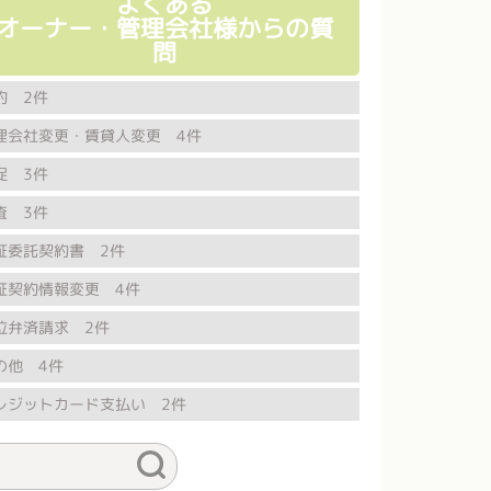
よくある
オーナー・管理会社様からの質
問
約 2件
理会社変更・賃貸人変更 4件
促 3件
査 3件
証委託契約書 2件
証契約情報変更 4件
位弁済請求 2件
の他 4件
レジットカード支払い 2件