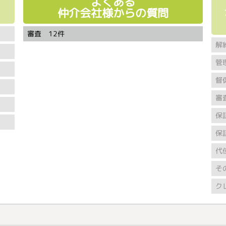
よくある
仲介会社様からの質問
審査 12件
解
管
督
審
保
保
代
そ
ク